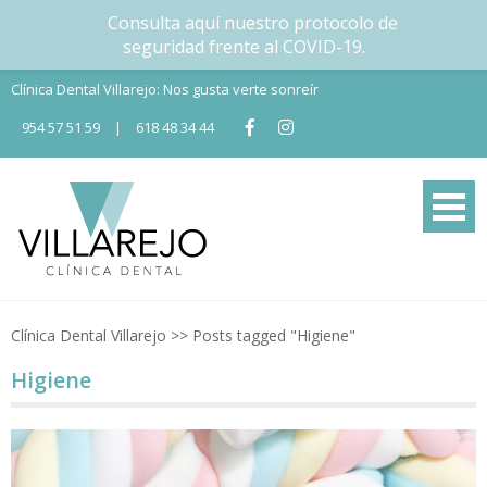
Consulta aquí nuestro protocolo de
seguridad frente al COVID-19.
Skip
Clínica Dental Villarejo: Nos gusta verte sonreír
to
954 57 51 59
|
618 48 34 44
content
Tu Clínica dental en Nervión
Tu clínica dental en Sevilla
Clínica Dental Villarejo
>>
Posts tagged "Higiene"
Higiene