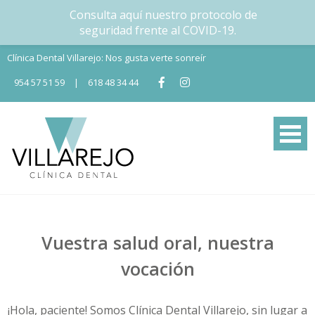
Consulta aquí nuestro protocolo de
seguridad frente al COVID-19.
Skip
Clínica Dental Villarejo: Nos gusta verte sonreír
to
954 57 51 59
|
618 48 34 44
content
Tu Clínica dental en Nervión
Tu clínica dental en Sevilla
Vuestra salud oral, nuestra
vocación
¡Hola, paciente! Somos Clínica Dental Villarejo, sin lugar a