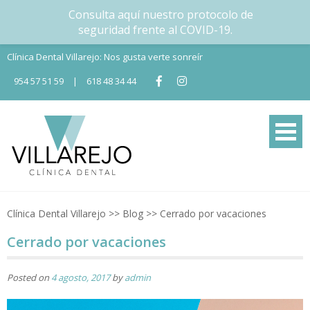
Consulta aquí nuestro protocolo de
seguridad frente al COVID-19.
Skip
Clínica Dental Villarejo: Nos gusta verte sonreír
to
954 57 51 59
|
618 48 34 44
content
Tu Clínica dental en Nervión
Tu clínica dental en Sevilla
Clínica Dental Villarejo
>>
Blog
>>
Cerrado por vacaciones
Cerrado por vacaciones
Posted on
4 agosto, 2017
by
admin