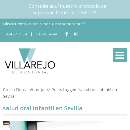
Consulta aquí nuestro protocolo de
seguridad frente al COVID-19.
Skip
Clínica Dental Villarejo: Nos gusta verte sonreír
to
954 57 51 59
|
618 48 34 44
content
Tu Clínica dental en Nervión
Tu clínica dental en Sevilla
Clínica Dental Villarejo
>>
Posts tagged "salud oral infantil en
Sevilla"
salud oral infantil en Sevilla