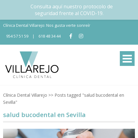
Consulta aquí nuestro protocolo de
seguridad frente al COVID-19.
Skip
Clínica Dental Villarejo: Nos gusta verte sonreír
to
954 57 51 59
|
618 48 34 44
content
Tu Clínica dental en Nervión
Tu clínica dental en Sevilla
Clínica Dental Villarejo
>>
Posts tagged "salud bucodental en
Sevilla"
salud bucodental en Sevilla