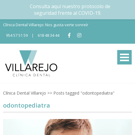
Consulta aquí nuestro protocolo de
seguridad frente al COVID-19.
Skip
Clínica Dental Villarejo: Nos gusta verte sonreír
to
954 57 51 59
|
618 48 34 44
content
Tu Clínica dental en Nervión
Tu clínica dental en Sevilla
Clínica Dental Villarejo
>>
Posts tagged "odontopediatra"
odontopediatra