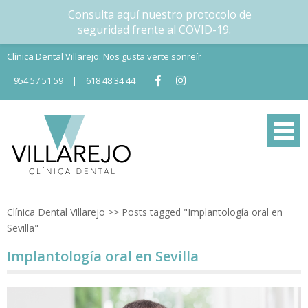
Consulta aquí nuestro protocolo de
seguridad frente al COVID-19.
Skip
Clínica Dental Villarejo: Nos gusta verte sonreír
to
954 57 51 59
|
618 48 34 44
content
Tu Clínica dental en Nervión
Tu clínica dental en Sevilla
Clínica Dental Villarejo
>>
Posts tagged "Implantología oral en
Sevilla"
Implantología oral en Sevilla