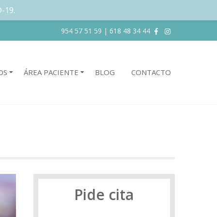
D-19.
954 57 51 59
|
618 48 34 44
OS
ÁREA PACIENTE
BLOG
CONTACTO
Pide cita