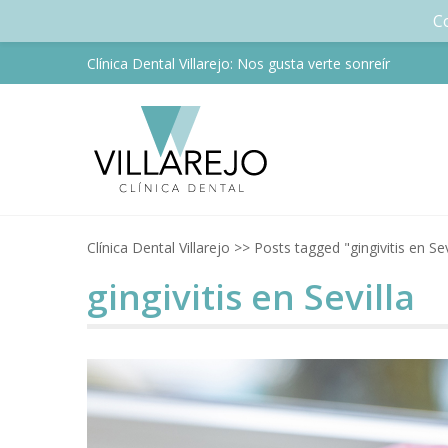
C
Skip
Clínica Dental Villarejo: Nos gusta verte sonreír
to
content
Tu Clínica dental en Nerv
Tu clínica dental en 
Clínica Dental Villarejo
>>
Posts tagged "gingivitis en Sev
gingivitis en Sevilla