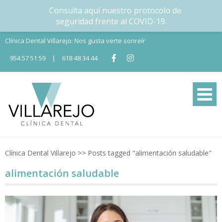
Consulta aquí nuestro protocolo de
seguridad frente al COVID-19.
Skip
Clínica Dental Villarejo: Nos gusta verte sonreír
to
954 57 51 59
|
618 48 34 44
content
Tu Clínica dental en Nervión
Tu clínica dental en Sevilla
Clínica Dental Villarejo
>>
Posts tagged "alimentación saludable"
alimentación saludable