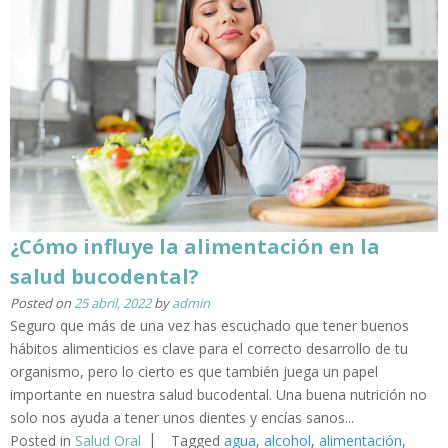
¿Cómo influye la alimentación en la
salud bucodental?
Posted on
25 abril, 2022
by
admin
Seguro que más de una vez has escuchado que tener buenos
hábitos alimenticios es clave para el correcto desarrollo de tu
organismo, pero lo cierto es que también juega un papel
importante en nuestra salud bucodental. Una buena nutrición no
solo nos ayuda a tener unos dientes y encías sanos...
Posted in
Salud Oral
Tagged
agua
,
alcohol
,
alimentación
,