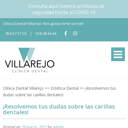
Consulta aquí nuestro protocolo de
seguridad frente al COVID-19.
Skip
Clínica Dental Villarejo: Nos gusta verte sonreír
to
954 57 51 59
|
618 48 34 44
content
Tu Clínica dental en Nervión
Tu clínica dental en Sevilla
Clínica Dental Villarejo
>>
Estética Dental
>>
¡Resolvemos tus
dudas sobre las carillas dentales!
¡Resolvemos tus dudas sobre las carillas
dentales!
Posted on
29 marzo, 2022
by
admin