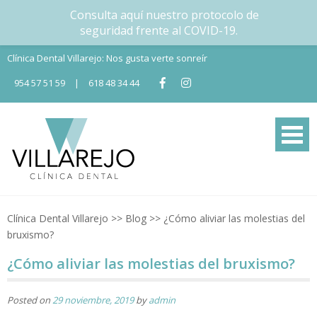
Consulta aquí nuestro protocolo de
seguridad frente al COVID-19.
Skip
Clínica Dental Villarejo: Nos gusta verte sonreír
to
954 57 51 59
|
618 48 34 44
content
Tu Clínica dental en Nervión
Tu clínica dental en Sevilla
Clínica Dental Villarejo
>>
Blog
>>
¿Cómo aliviar las molestias del
bruxismo?
¿Cómo aliviar las molestias del bruxismo?
Posted on
29 noviembre, 2019
by
admin