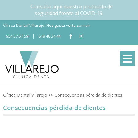
Consulta aquí nuestro protocolo de
seguridad frente al COVID-19.
Skip
Clínica Dental Villarejo: Nos gusta verte sonreír
to
954 57 51 59
|
618 48 34 44
content
Tu Clínica dental en Nervión
Tu clínica dental en Sevilla
Clínica Dental Villarejo
>>
Consecuencias pérdida de dientes
Consecuencias pérdida de dientes